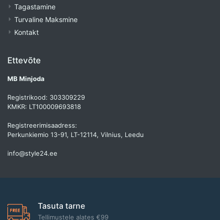
Tagastamine
Turvaline Maksmine
Kontakt
Ettevõte
MB Minjoda
Registrikood: 303309229
KMKR: LT100009693818
Registreerimisaadress:
Perkunkiemio 13-91, LT-12114, Vilnius, Leedu
info@style24.ee
Tasuta tarne
Tellimustele alates €99