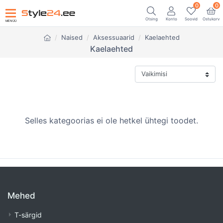
0
0
Otsing
Konto
Soovid
Ostukorv
MENÜÜ
Naised
Aksessuaarid
Kaelaehted
Kaelaehted
Selles kategoorias ei ole hetkel ühtegi toodet.
Mehed
T-särgid