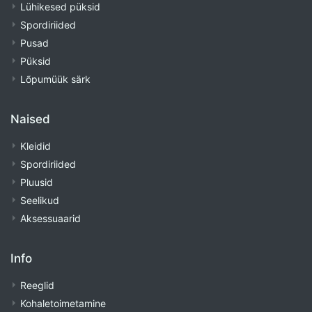
Lühikesed püksid
Spordiriided
Pusad
Püksid
Lõpumüük särk
Naised
Kleidid
Spordiriided
Pluusid
Seelikud
Aksessuaarid
Info
Reeglid
Kohaletoimetamine