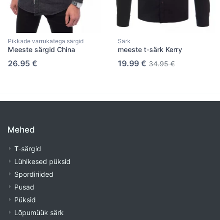
Pikkade varrukatega särgid
Särk
Meeste särgid China
meeste t-särk Kerry
26.95 €
19.99 €
34.95 €
Mehed
T-särgid
Lühikesed püksid
Spordiriided
Pusad
Püksid
Lõpumüük särk