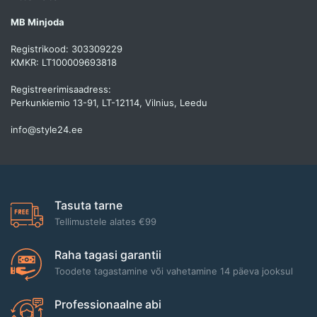
MB Minjoda
Registrikood: 303309229
KMKR: LT100009693818
Registreerimisaadress:
Perkunkiemio 13-91, LT-12114, Vilnius, Leedu
info@style24.ee
Tasuta tarne
Tellimustele alates €99
Raha tagasi garantii
Toodete tagastamine või vahetamine 14 päeva jooksul
Professionaalne abi