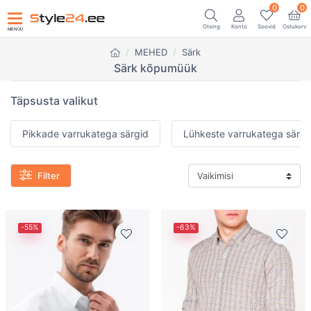
0
0
Otsing
Konto
Soovid
Ostukorv
MENÜÜ
MEHED
Särk
Särk kõpumüük
Täpsusta valikut
Pikkade varrukatega särgid
Lühkeste varrukatega särgi
Filter
-55%
-63%