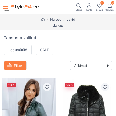
0
0
Otsing
Konto
Soovid
Ostukorv
MENÜÜ
Naised
Jakid
Jakid
Täpsusta valikut
Lõpumüük!
SALE
Filter
-45%
-33%