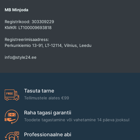
MB Minjoda
Registrikood: 303309229
KMKR: LT100009693818
Registreerimisaadress:
Perkunkiemio 13-91, LT-12114, Vilnius, Leedu
info@style24.ee
Tasuta tarne
Tellimustele alates €99
Raha tagasi garantii
Toodete tagastamine või vahetamine 14 päeva jooksul
Professionaalne abi