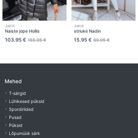
Jakid
Jakid
Naiste jope Hollis
striukė Nadin
103.95 €
15.95 €
155.95 €
69.95 €
Mehed
T-särgid
Lühikesed püksid
Spordiriided
Pusad
Püksid
Lõpumüük särk